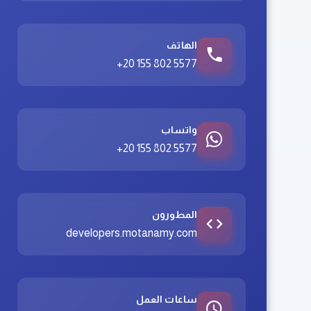
الهاتف
+20 155 802 5577
واتساب
+20 155 802 5577
المطورون
developers.motanamy.com
ساعات العمل