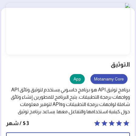
التوثيق
App
Motanamy Core
برنامج توثيق API هو برنامج حاسوبي يستخدم لتوثيق وثائق API
وواجهات برمجة التطبيقات. يتيح البرنامج للمطورين إنشاء وثائق
شاملة لواجهات برمجة التطبيقات وAPIs لتوفير معلومات
حول كيفية استخدامها والتفاعل معها. يساعد برنامج توثيق
API على تسهيل عملية استخدام وتطوير APIs ويضمن توفير
$3 / شهر
معلومات دقيقة وشاملة حول وظائف APIs ومعلومات
الاستخدام والمعايير والقيود وغيرها. يعد برنامج توثيق API أداة