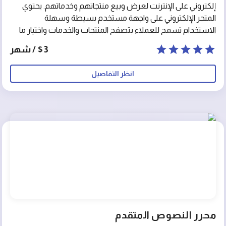
إلكتروني على الإنترنت لعرض وبيع منتجاتهم وخدماتهم. يحتوي
المتجر الإلكتروني على واجهة مستخدم بسيطة وسهلة
الاستخدام تسمح للعملاء بتصفح المنتجات والخدمات واختيار ما
يناسبهم وإضافتها إلى سلة الشراء وتنفيذ الدفعات الإلكترونية
$3 / شهر
والتوصيل. ويوفر المتجر الإلكتروني أيضاً إمكانية تحديث قاعدة
بيانات المنتجات والخدمات وإدارة المبيعات والمخزون والعمليات
انظر التفاصيل
المالية بسهولة وفعالية. يتميز المتجر الإلكتروني بتوفير تجربة
تسوق مريحة وسلسة للعملاء ويعد أداة أساسية للشركات
والأفراد الذين يرغبون في التوسع في الأعمال التجارية على
الإنترنت.
محرر النصوص المتقدم