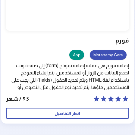
فورم
App
Motanamy Core
إضافة فورم هي عملية إضافة نموذج (form) إلى صفحة ويب
لجمع البيانات من الزوار أو المستخدمين. يتم إنشاء النموذج
باستخدام لغة HTML ويتم تحديد الحقول (fields) التي يجب على
المستخدمين ملؤها. يتم تحديد نوع الحقول مثل النصوص أو
الأرقام أو البريد الإلكتروني أو القوائم المنسدلة وغيرها. يمكن
$3 / شهر
استخدام الفورم للتواصل مع الزوار وجمع المعلومات مثل
تغذية الرأي، الاشتراك في النشرات الإخبارية، طلبات العمل أو
انظر التفاصيل
الخدمات، الإبلاغ عن المشكلات وغيرها. يمكن أيضًا استخدام
الفورم لجمع بيانات المستخدمين وتخزينها في قاعدة بيانات
لاستخدامها لاحقًا. إضافة الفورم إلى صفحة الويب تعتبر أداة