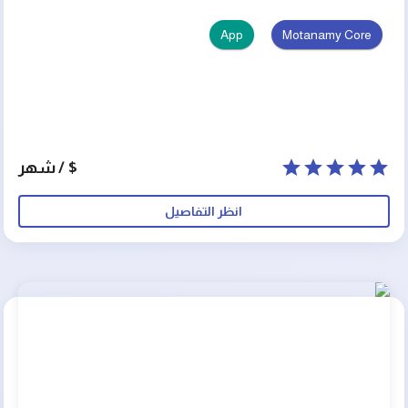
App
Motanamy Core
$ / شهر
انظر التفاصيل