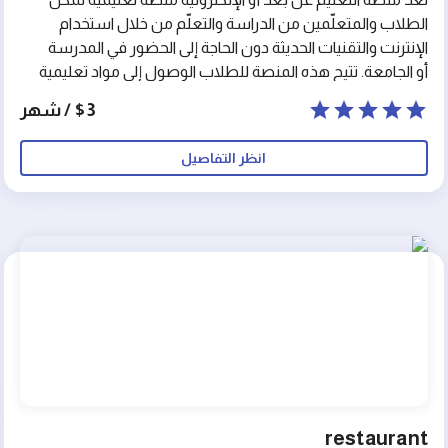
الطلاب والمتعلّمين من الدراسة والتعلّم من خلال استخدام
الإنترنت والتقنيات الحديثة دون الحاجة إلى الحضور في المدرسة
أو الجامعة. تتيح هذه المنصة للطلاب الوصول إلى مواد تعليمية
متنوعة وشاملة في مختلف المجالات الأكاديمية، وتوفّر لهم
$3 / شهر
الفرصة للتواصل مع المدرسين والمحاضرين والطلاب الآخرين
عبر الإنترنت. وتتضمن منصات التعليم عن بُعد أدوات تفاعلية
انظر التفاصيل
مثل الفيديوهات التعليمية والمنتديات الحوارية والاختبارات
الإلكترونية وغيرها من الأدوات التي تساعد الطلاب على تنمية
مهاراتهم وتحسين أدائهم الأكاديمي. وتتيح هذه المنصة
للمتعلّمين الدراسة وفقاً لجدولهم الزمني الخاص وبمعدل
يناسبهم، كما أنّها تتيح لهم فرصة التعلم والتطوّر في أي مكان
في العالم، وبذلك تسهّل لهم الوصول إلى التعليم العالي
وتحقيق أهدافهم التعليمية.
restaurant