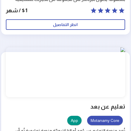
مثل تغيير حجم الخط واللون والتنسيق وتحديد الفقرات
$1 / شهر
والإدراجات والترقيم والتعليقات والملاحظات. يعد برنامج محرر
النصوص أداة قوية لإنشاء وتحرير النصوص بطريقة سهلة
انظر التفاصيل
وفعالة، ويستخدم على نطاق واسع في العمل والدراسة والحياة
الشخصية.
تعليم عن بعد
App
Motanamy Core
تُعد منصة التعليم عن بُعد أو الإلكترونيّة منصة تعليمية تُمكّن