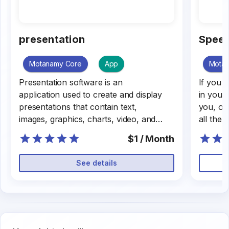
presentation
Speed
Motanamy Core
App
Mota
Presentation software is an
If you 
application used to create and display
in your 
presentations that contain text,
you, of 
images, graphics, charts, video, and
all the
audio. This program allows users to
$1 / Month
express ideas and information in a
visual and attractive way and helps to
See details
communicate the message effectively
to the public.