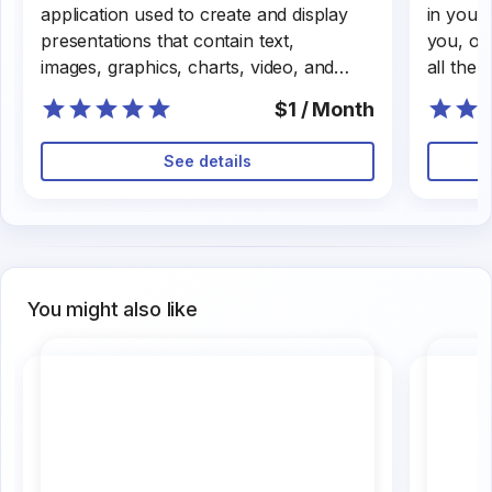
application used to create and display
in your 
presentations that contain text,
you, of 
images, graphics, charts, video, and
all the
audio. This program allows users to
$1 / Month
express ideas and information in a
visual and attractive way and helps to
See details
communicate the message effectively
to the public.
You might also like