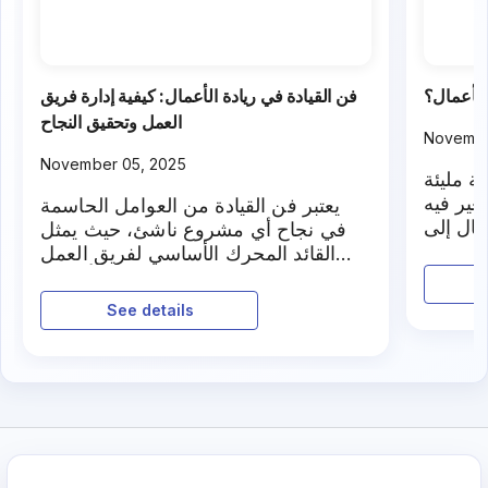
فن القيادة في ريادة الأعمال: كيفية إدارة فريق
العمل وتحقيق النجاح
Novembe
November 05, 2025
ة مليئة
غير فيه
يعتبر فن القيادة من العوامل الحاسمة
مال إلى
في نجاح أي مشروع ناشئ، حيث يمثل
فكارهم
القائد المحرك الأساسي لفريق العمل
والمسؤول عن تحقيق الأهداف
الاستراتيجية. لكن ما هي مهارات القيادة
See details
الفعالة في ريادة الأعمال؟ وكيف يمكنك
تطويرها لتحقيق النجاح المستدام؟