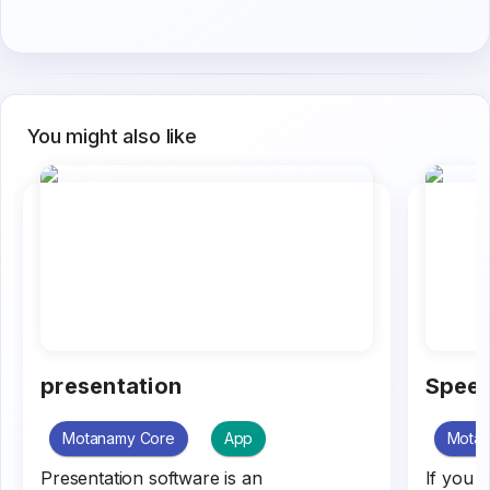
You might also like
presentation
Speed
Motanamy Core
App
Mota
Presentation software is an
If you 